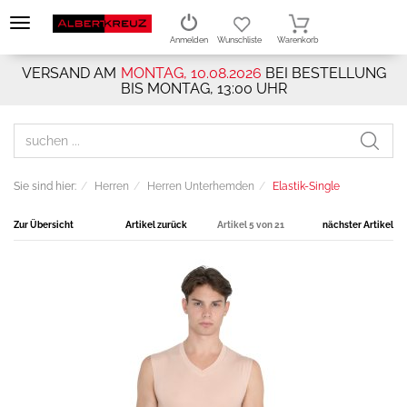
Anmelden
Wunschliste
Warenkorb
VERSAND AM
MONTAG, 10.08.2026
BEI BESTELLUNG
BIS MONTAG, 13:00 UHR
Sie sind hier:
Herren
Herren Unterhemden
Elastik-Single
Zur Übersicht
Artikel zurück
Artikel 5 von 21
nächster Artikel