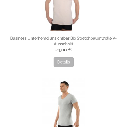
Aus dieser Qualität fertigt ALBERT KREUZ eine große Auswahl
an Herren-Unterhemden sowie ein Damen-Modell. Ergänzt wird
das Sortiment durch Herren-Slips und Boxershorts und Damen-
Unterhosen.
Material:
92% Baumwolle
Business Unterhemd unsichtbar Bio Stretchbaumwolle V-
8% Elastan
Ausschnitt
24,00 €
Stoffgewicht:
130 g/m²
Details
Pflege:
Normalwaschgang bis 60°C
Bügeln bei mittlerer Temperatur, max. 150°C
Schonprogramm Trockner
Nicht bleichen
Nicht chemisch reinigen
Keinen Weichspüler verwenden
Nicht in direkter Sonne trocknen
Hamburg „fein“
Die Qualität Hamburg „fein“ besteht aus 95% besonders feiner