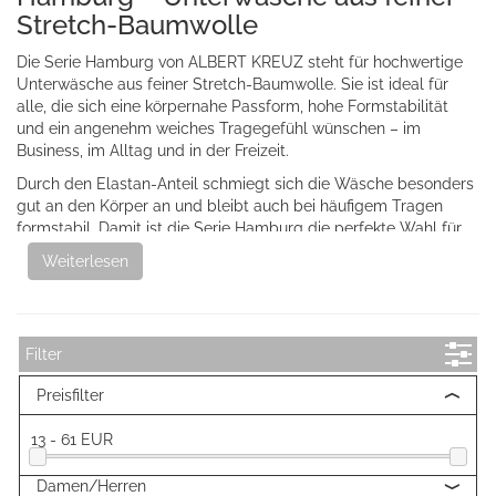
Stretch-Baumwolle
Die Serie Hamburg von ALBERT KREUZ steht für hochwertige
Unterwäsche aus feiner Stretch-Baumwolle. Sie ist ideal für
alle, die sich eine körpernahe Passform, hohe Formstabilität
und ein angenehm weiches Tragegefühl wünschen – im
Business, im Alltag und in der Freizeit.
Durch den Elastan-Anteil schmiegt sich die Wäsche besonders
gut an den Körper an und bleibt auch bei häufigem Tragen
formstabil. Damit ist die Serie Hamburg die perfekte Wahl für
alle, die Baumwolle in elastischer, komfortabler Form
Weiterlesen
bevorzugen.
Vielseitig einsetzbar im Alltag und
Business
Filter
Die Serie Hamburg ist für Damen und Herren in vielen
Preisfilter
verschiedenen Produktarten erhältlich – von Unterhemden,
Slips und boxer briefs bis hin zu Leggings, Schlafanzügen oder
13 - 61 EUR
Armform
langen Unterhosen. Damit ist Hamburg die vielseitigste
Stoffserie im ALBERT KREUZ Sortiment.
Damen/Herren