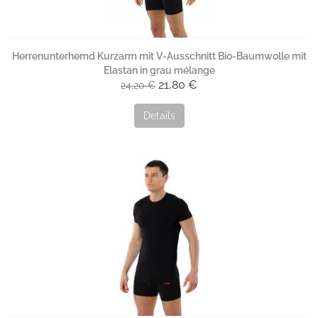
Baumwolle und 5% Elastan. Mit einem Stoffgewicht von
160
g/m²
bietet sie etwas mehr Substanz, bleibt aber angenehm
weich und elastisch. Die Modelle sind in Beige, Weiß, Schwarz,
Grau und Marine erhältlich.
Herrenunterhemd Kurzarm mit V-Ausschnitt Bio-Baumwolle mit
Aus dieser Qualität entsteht in Portugal ein großes Sortiment an
Elastan in grau mélange
Unterwäsche für Damen und Herren – vom Spaghetti-Träger-
21,80 €
24,20 €
Top bis zur langen Unterhose. Teilweise werden auch Modelle
in Bio-Qualität angeboten.
Details
Material:
95% Baumwolle
5% Elastan
Stoffgewicht:
160 g/m²
Pflege:
Normalwaschgang bis 40°C
Bügeln bei niedriger Temperatur, max. 110°C
Schonprogramm Trockner
Nicht bleichen
Chemische Reinigung möglich
Keinen Weichspüler verwenden
Nicht in direkter Sonne trocknen