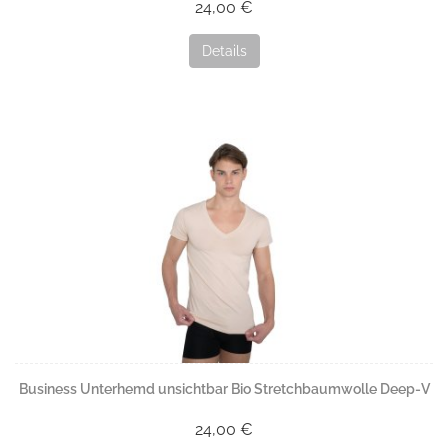
Entdecken Sie jetzt die Serie Hamburg – elastische Baumwoll-
24,00 €
Unterwäsche mit perfekter Passform für Damen und Herren.
Details
Business Unterhemd unsichtbar Bio Stretchbaumwolle Deep-V
24,00 €