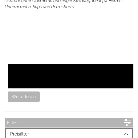
sichtbar unter Oberhemd und enger Kleidung. Ideal für Herren
Unterhemden, Slips und Retroshorts.
Weiterlesen
Filter
Preisfilter