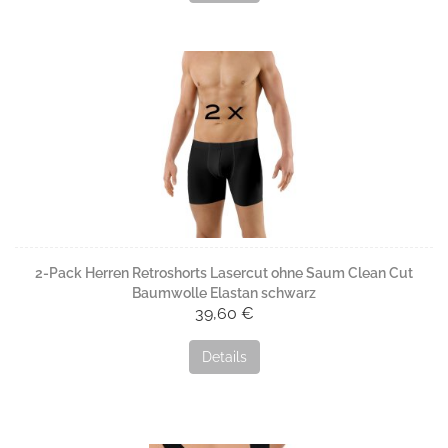
Auch bei unseren
Unterhosen
sorgt die Clean Cut Verarbeitung
an den Beinabschlüssen für maximalen Komfort ohne
Druckstellen oder sichtbare Übergänge.
Besonders beliebt sind unsere eng anliegenden
Retroshorts /
Pants
sowie klassische
Slips
, die unter Anzughosen und feinen
Stoffen kaum auftragen.
2-Pack Herren Retroshorts Lasercut ohne Saum Clean Cut
Baumwolle Elastan schwarz
39,60 €
Details