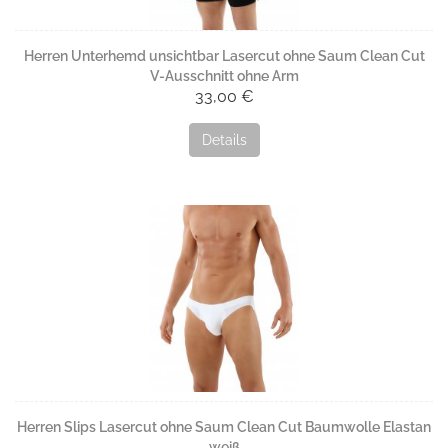
Oberhemden ist Clean Cut Unterwäsche deshalb eine
besonders gute Wahl.
Herren Unterhemd unsichtbar Lasercut ohne Saum Clean Cut
Weitere Vorteile von Clean Cut:
V-Ausschnitt ohne Arm
• Ideal unter Business-Oberhemden und körpernaher Kleidung
33,00 €
• Hoher Tragekomfort durch flexible Materialien
• Weniger sichtbare Übergänge an Ausschnitt, Ärmeln und
Details
Beinabschlüssen
Clean Cut bei Unterhemden
Bei unseren Clean Cut
Unterhemden
kommt die innovative
Technik am Ausschnitt, an den Ärmel-Enden sowie am unteren
Abschluss zum Einsatz. Dadurch bleiben selbst V-Ausschnitte
unter feinen Oberhemden besonders unauffällig.
Unsere Clean Cut Unterhemden sind speziell für das Tragen
unter Oberhemden entwickelt und in Varianten mit
V-
Ausschnitt
sowie extra tiefem V-Ausschnitt erhältlich – jeweils
mit kurzem Arm oder ärmellos. Wenn Sie unsicher sind, welcher
Ausschnitt zu Ihrem Oberhemd passt, hilft Ihnen unsere
Unterhemd-Beratung für Herren
.
Herren Slips Lasercut ohne Saum Clean Cut Baumwolle Elastan
Besonders hilfreich sind auch diese Beiträge aus dem
weiß