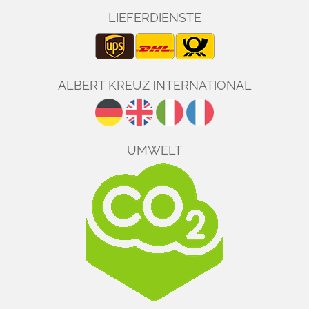
entstehen keine sichtbaren Ränder, die sich unter der Bluse
LIEFERDIENSTE
abzeichnen könnten.
Worauf es zusätzlich
ankommt
ALBERT KREUZ INTERNATIONAL
körpernaher Schnitt ohne Faltenwurf
flache Abschlüsse ohne auftragende Nähte
glatte Stoffoberfläche
passender Sitz im Schulterbereich
UMWELT
Direkt passende Produkte
finden
Damen-Unterhemden
Unsichtbare Unterwäsche
Clean Cut Damen-Unterwäsche
Fazit
Welches Unterhemd unter einer Bluse unsichtbar bleibt, hängt