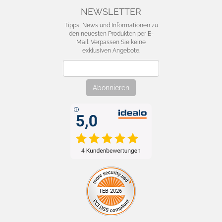
vor allem von Ausschnitt, Farbe und Material ab. Besonders
NEWSLETTER
geeignet sind Modelle mit tiefem Rundhalsausschnitt,
Tipps, News und Informationen zu
kontrastarmer Farbe und glatter, anschmiegsamer Struktur.
den neuesten Produkten per E-
Mail. Verpassen Sie keine
Häufige Fragen
exklusiven Angebote.
Newsletter
Welches Unterhemd sieht man unter
einer Bluse nicht?
Abonnieren
Modelle mit tiefem Rundhalsausschnitt, glattem Material und
Beige- oder Naturtönen sind besonders unauffällig.
Ist ein weißes Unterhemd unter einer
weißen Bluse sichtbar?
Ja, unter feinen Stoffen kann es sich abzeichnen. Beige- oder
Naturtöne wirken oft dezenter.
Warum haben Damen-Unterhemden
einen tiefen Ausschnitt?