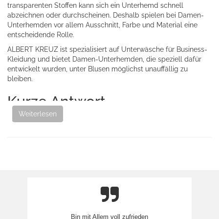
transparenten Stoffen kann sich ein Unterhemd schnell
abzeichnen oder durchscheinen. Deshalb spielen bei Damen-
Unterhemden vor allem Ausschnitt, Farbe und Material eine
entscheidende Rolle.
ALBERT KREUZ ist spezialisiert auf Unterwäsche für Business-
Kleidung und bietet Damen-Unterhemden, die speziell dafür
entwickelt wurden, unter Blusen möglichst unauffällig zu
bleiben.
Kurze Antwort
Weiterlesen
Unter einer Bluse sind Unterhemden mit tiefem
Rundhalsausschnitt in Beige- oder Naturtönen meist am
unauffälligsten. Sie sind so geschnitten, dass sie auch bei
geöffneten Blusen nicht sichtbar sind und erzeugen unter dem
Stoff möglichst wenig Kontrast.
Warum Unterhemden unter
Blusen sichtbar werden
Blusen bestehen oft aus feineren oder leichteren Stoffen als
Bin mit Allem voll zufrieden