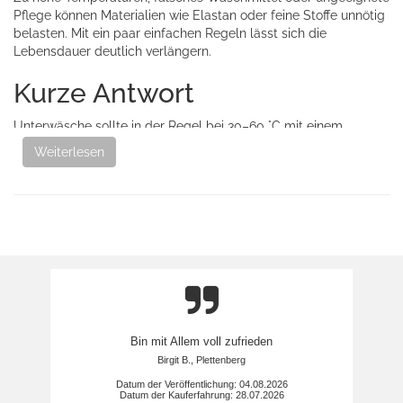
Pflege können Materialien wie Elastan oder feine Stoffe unnötig
belasten. Mit ein paar einfachen Regeln lässt sich die
Lebensdauer deutlich verlängern.
Kurze Antwort
Unterwäsche sollte in der Regel bei 30–60 °C mit einem
geeigneten Waschmittel gewaschen werden. Wichtig ist, auf
Weiterlesen
Weichspüler zu verzichten und empfindliche Materialien
möglichst schonend zu behandeln.
Welche Waschtemperatur ist
die richtige?
Die optimale Temperatur hängt vom Material und vom
gewünschten Hygienegrad ab:
30 °C
– für empfindliche Materialien wie Modal oder
Bin mit Allem voll zufrieden
Funktionsstoffe
Birgit B., Plettenberg
40 °C
– Standard für die meisten Unterhemden und
Unterwäsche
Datum der Veröffentlichung: 04.08.2026
Datum der Kauferfahrung: 28.07.2026
60 °C
– bei höherem Hygieneanspruch, z. B. bei