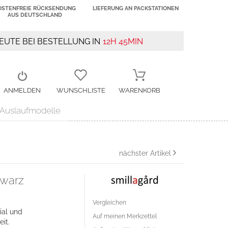
OSTENFREIE RÜCKSENDUNG
LIEFERUNG AN PACKSTATIONEN
AUS DEUTSCHLAND
UTE BEI BESTELLUNG IN
12H 45MIN
ANMELDEN
WUNSCHLISTE
WARENKORB
Auslaufmodelle
nächster Artikel
hwarz
Vergleichen
ial und
Auf meinen Merkzettel
it.