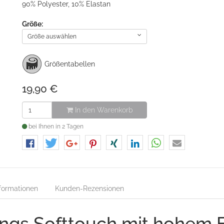
90% Polyester, 10% Elastan
Größe:
Größe auswählen
Größentabellen
19,90
€
In den Warenkorb
bei Ihnen in 2 Tagen
teilen
tweet
teilen
pin it
teilen
mitteilen
teilen
mail
nformationen
Kunden-Rezensionen
ngs Softtouch mit hohem 