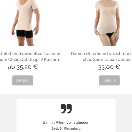
Unterhemd unsichtbar Lasercut
Damen Unterhemd unsichtbar L
aum Clean Cut Deep-V Kurzarm
ohne Saum Clean Cut tief
ab 35,20 €
Rundausschnitt Kurzar
33,00 €
Details
Details
Bin mit Allem voll zufrieden
Birgit B., Plettenberg