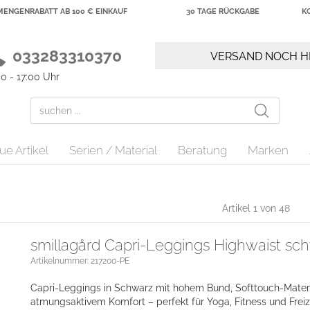
MENGENRABATT AB 100 € EINKAUF
30 TAGE RÜCKGABE
K
033283310370
VERSAND NOCH HE
0 - 17:00 Uhr
e Artikel
Serien / Material
Beratung
Marken
Artikel 1 von 48
smillagård Capri-Leggings Highwaist sc
Artikelnummer: 217200-PE
Capri-Leggings in Schwarz mit hohem Bund, Softtouch-Mater
atmungsaktivem Komfort – perfekt für Yoga, Fitness und Freize