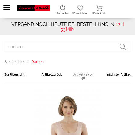
Anmelden
Wunschliste
Warenkorb
VERSAND NOCH HEUTE BEI BESTELLUNG IN
12H
53MIN
Sie sind hier:
Damen
Zur Übersicht
Artikel zurück
Artikel 42 von
nächster Artikel
48